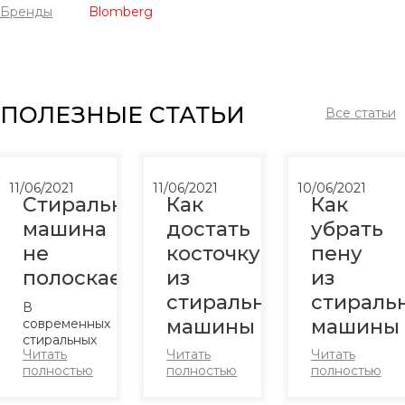
Бренды
Blomberg
ПОЛЕЗНЫЕ СТАТЬИ
Все статьи
11/06/2021
11/06/2021
10/06/2021
Стиральная
Как
Как
машина
достать
убрать
не
косточку
пену
полоскает
из
из
стиральной
стираль
В
машины
машины
современных
стиральных
Читать
Читать
Читать
машинах
Во время
Стирка
полностью
полностью
полностью
большой
стирки в
вещей в
выбор
машинку
стиральной