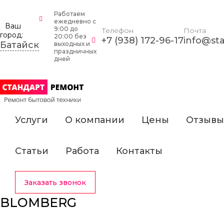
Работаем
ежедневно c
Ваш
9:00 до
Телефон
Почта
город:
20:00 без
+7 (938) 172-96-17
info@sta
Батайск
выходных и
праздничных
дней
Услуги
О компании
Цены
Отзывы
Статьи
Работа
Контакты
Заказать звонок
BLOMBERG