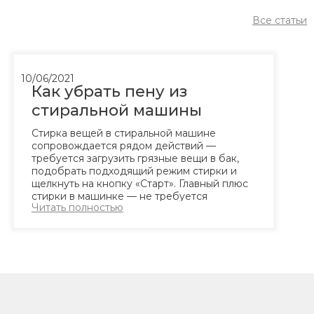
Все статьи
10/06/2021
Как убрать пену из
стиральной машины
Стирка вещей в стиральной машине
сопровождается рядом действий —
требуется загрузить грязные вещи в бак,
подобрать подходящий режим стирки и
щелкнуть на кнопку «Старт». Главный плюс
стирки в машинке — не требуется
Читать полностью
контролировать процесс, можно
заниматься своими делами, а после
окончания процесса просто развесить уже
чистые вещи. Но иногда процесс...